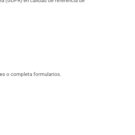
a (GDPR) en calidad de referencia de
nes o completa formularios.