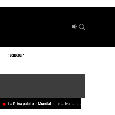
TECNOLOGÍA
La Reina palpitó el Mundial con masiva cambiatón familiar
M