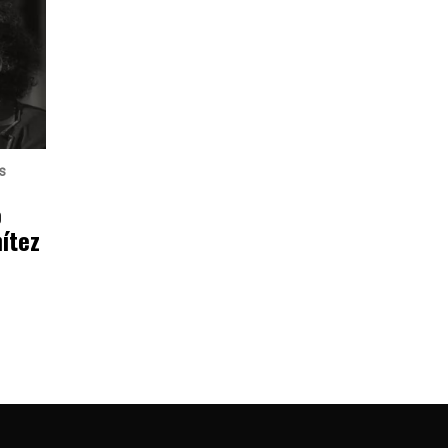
s
o
ítez