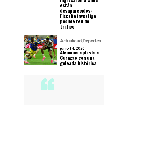
están
desaparecidos:
Fiscalía investiga
posible red de
tráfico
Actualidad
Deportes
junio 14, 2026
Alemania aplasta a
Curazao con una
goleada histórica