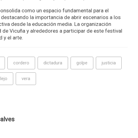
 consolida como un espacio fundamental para el
l, destacando la importancia de abrir escenarios a los
ctiva desde la educación media. La organización
 de Vicuña y alrededores a participar de este festival
 y el arte.
cordero
dictadura
golpe
justicia
llejo
vera
alves