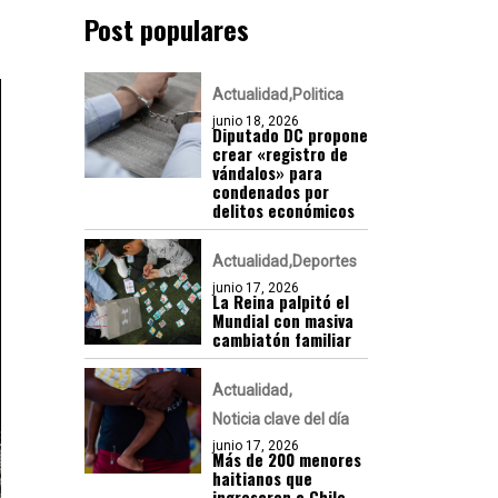
Post populares
Actualidad
Politica
junio 18, 2026
Diputado DC propone
crear «registro de
vándalos» para
condenados por
delitos económicos
Actualidad
Deportes
junio 17, 2026
La Reina palpitó el
Mundial con masiva
cambiatón familiar
Actualidad
Noticia clave del día
junio 17, 2026
Más de 200 menores
haitianos que
ingresaron a Chile