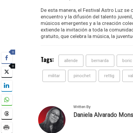
De esta manera, el Festival Astro Luz se
encuentro y la difusión del talento juveni
músicos emergentes y a la creación cole
extiende la invitación a toda la comunidad
gratuito, que celebra la música, la juventud
0
Tags:
allende
bernarda
boric
0
militar
pinochet
rettig
va
Written By
Daniela Alvarado Mons