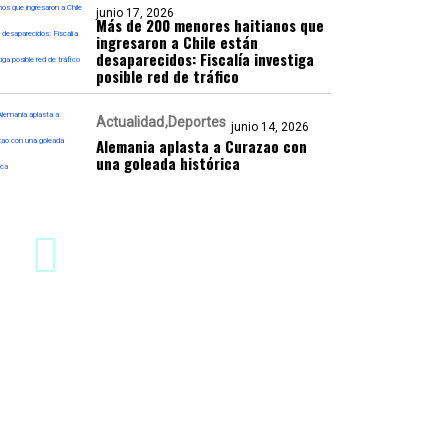
junio 17, 2026
Más de 200 menores haitianos que
ingresaron a Chile están
desaparecidos: Fiscalía investiga
posible red de tráfico
Actualidad
Deportes
junio 14, 2026
Alemania aplasta a Curazao con
una goleada histórica