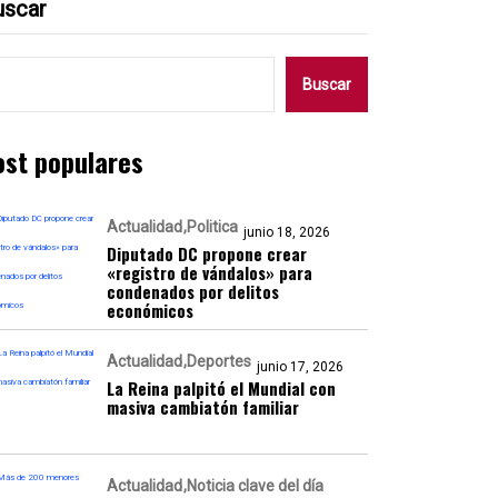
uscar
Buscar
ost populares
Actualidad
Politica
junio 18, 2026
Diputado DC propone crear
«registro de vándalos» para
condenados por delitos
económicos
Actualidad
Deportes
junio 17, 2026
La Reina palpitó el Mundial con
masiva cambiatón familiar
Actualidad
Noticia clave del día