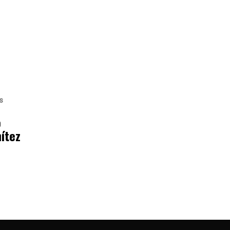
s
o
ítez