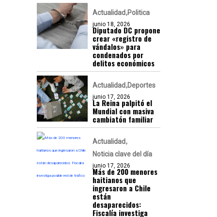
Actualidad
Politica
junio 18, 2026
Diputado DC propone
crear «registro de
vándalos» para
condenados por
delitos económicos
Actualidad
Deportes
junio 17, 2026
La Reina palpitó el
Mundial con masiva
cambiatón familiar
Actualidad
Noticia clave del día
junio 17, 2026
Más de 200 menores
haitianos que
ingresaron a Chile
están
desaparecidos:
Fiscalía investiga