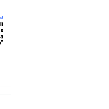
st
ón
os
la
o”