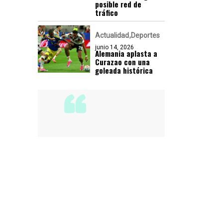
posible red de
tráfico
Actualidad
Deportes
junio 14, 2026
Alemania aplasta a
Curazao con una
goleada histórica