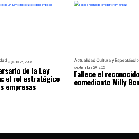
idad
Actualidad
Cultura y Espectáculo
agosto 25, 2025
ersario de la Ley
septiembre 20, 2025
Fallece el reconocid
n: el rol estratégico
comediante Willy Ben
as empresas