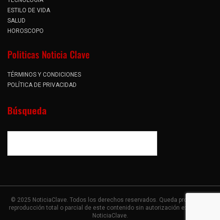
ESTILO DE VIDA
SALUD
HOROSCOPO
Politicas Noticia Clave
TÉRMINOS Y CONDICIONES
POLÍTICA DE PRIVACIDAD
Búsqueda
© 2025 NoticiaClave. Todos los derechos reservados. Queda prohibida la
reproducción total o parcial de este contenido sin autorización expresa de
NoticiaClave.