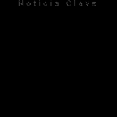
Noticia Clave
Buscar
Buscar