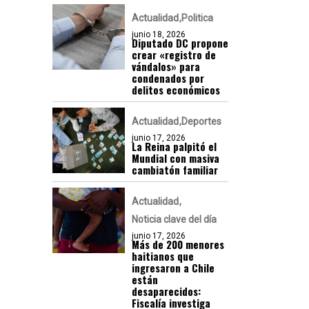
Actualidad
Politica
junio 18, 2026
Diputado DC propone
crear «registro de
vándalos» para
condenados por
delitos económicos
Actualidad
Deportes
junio 17, 2026
La Reina palpitó el
Mundial con masiva
cambiatón familiar
Actualidad
Noticia clave del día
junio 17, 2026
Más de 200 menores
haitianos que
ingresaron a Chile
están
desaparecidos:
Fiscalía investiga