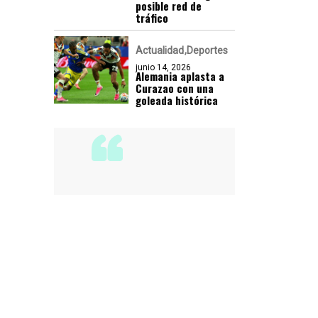
posible red de
tráfico
Actualidad
Deportes
junio 14, 2026
Alemania aplasta a
Curazao con una
goleada histórica