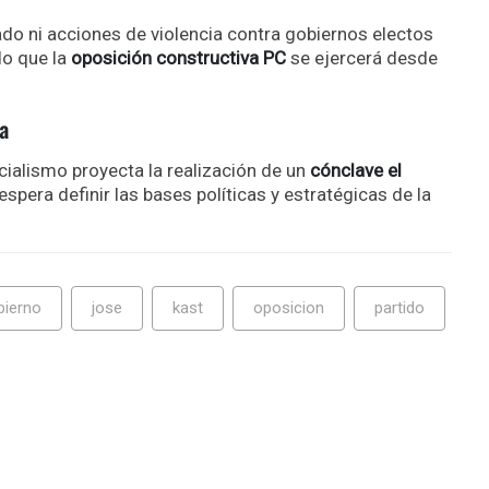
o ni acciones de violencia contra gobiernos electos
do que la
oposición constructiva PC
se ejercerá desde
da
ficialismo proyecta la realización de un
cónclave el
espera definir las bases políticas y estratégicas de la
bierno
jose
kast
oposicion
partido