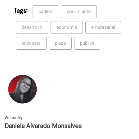
Tags:
cadem
crecimiento
desarrollo
economia
empresarial
encuesta
plaza
publica
Written By
Daniela Alvarado Monsalves