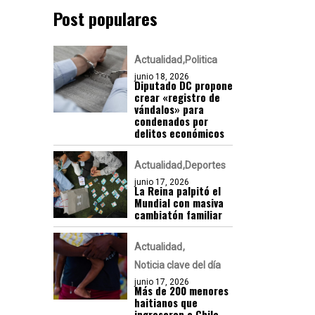
Post populares
Actualidad
Politica
junio 18, 2026
Diputado DC propone
crear «registro de
vándalos» para
condenados por
delitos económicos
Actualidad
Deportes
junio 17, 2026
La Reina palpitó el
Mundial con masiva
cambiatón familiar
Actualidad
Noticia clave del día
junio 17, 2026
Más de 200 menores
haitianos que
ingresaron a Chile