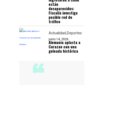
están
desaparecidos:
Fiscalía investiga
posible red de
tráfico
Actualidad
Deportes
junio 14, 2026
Alemania aplasta a
Curazao con una
goleada histórica