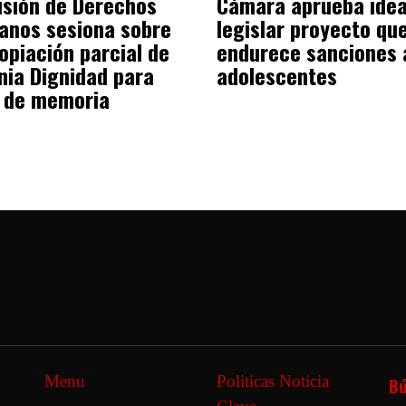
sión de Derechos
Cámara aprueba idea
nos sesiona sobre
legislar proyecto qu
opiación parcial de
endurece sanciones 
nia Dignidad para
adolescentes
o de memoria
Menu
Politicas Noticia
B