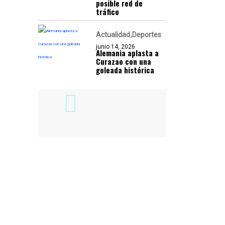
posible red de
tráfico
Actualidad
Deportes
junio 14, 2026
Alemania aplasta a
Curazao con una
goleada histórica