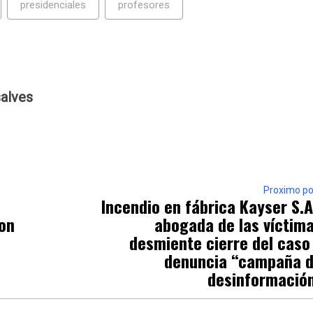
presidenciales
profesores
alves
Proximo po
e
Incendio en fábrica Kayser S.A
con
abogada de las víctim
desmiente cierre del caso
denuncia “campaña 
desinformació