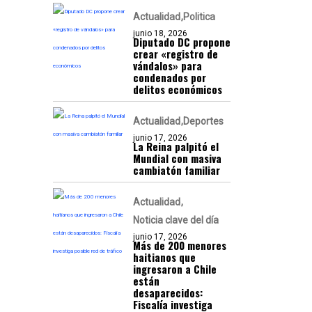
Actualidad
Politica
junio 18, 2026
Diputado DC propone
crear «registro de
vándalos» para
condenados por
delitos económicos
Actualidad
Deportes
junio 17, 2026
La Reina palpitó el
Mundial con masiva
cambiatón familiar
Actualidad
Noticia clave del día
junio 17, 2026
Más de 200 menores
haitianos que
ingresaron a Chile
están
desaparecidos:
Fiscalía investiga