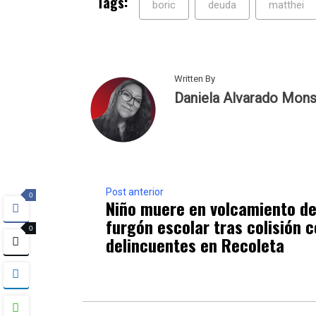
Tags:
boric
deuda
matthei
Written By
Daniela Alvarado Mons
Post anterior
0
Niño muere en volcamiento d
furgón escolar tras colisión 
0
delincuentes en Recoleta