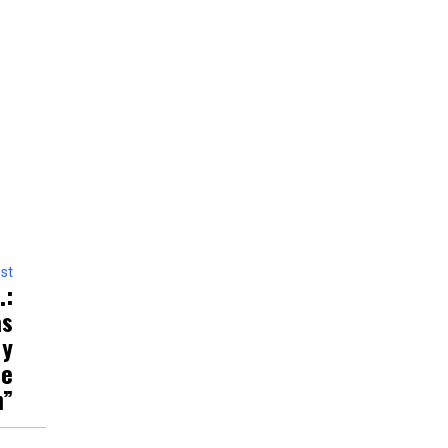
st
.:
as
 y
de
n”