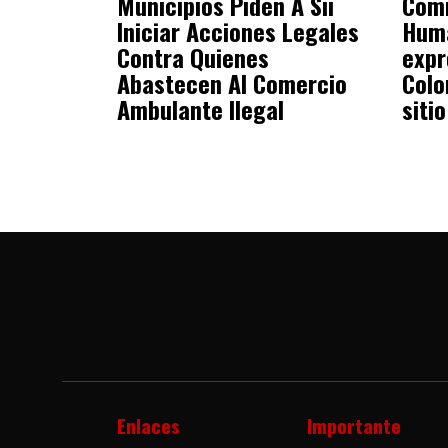
Municipios Piden A Sii
Comi
Iniciar Acciones Legales
Huma
Contra Quienes
expr
Abastecen Al Comercio
Colo
Ambulante Ilegal
siti
Enlaces
Importante