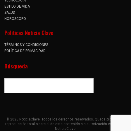
TECNOLOGÍA
ESTILO DE VIDA
SALUD
HOROSCOPO
Politicas Noticia Clave
TÉRMINOS Y CONDICIONES
POLÍTICA DE PRIVACIDAD
Búsqueda
© 2025 NoticiaClave. Todos los derechos reservados. Queda prohibida la
reproducción total o parcial de este contenido sin autorización expresa de
NoticiaClave.