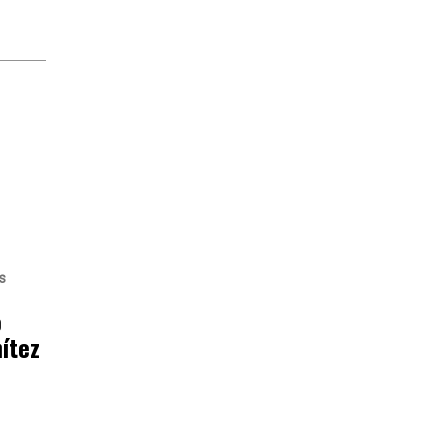
s
o
ítez