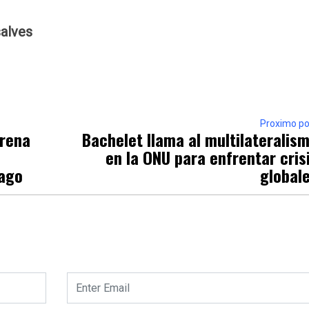
alves
Proximo po
Arena
Bachelet llama al multilateralis
en la ONU para enfrentar cris
iago
global