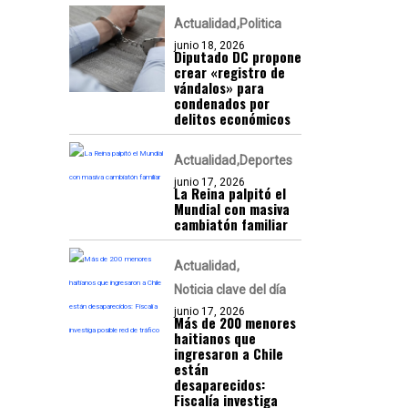
Actualidad
Politica
junio 18, 2026
Diputado DC propone
crear «registro de
vándalos» para
condenados por
delitos económicos
Actualidad
Deportes
junio 17, 2026
La Reina palpitó el
Mundial con masiva
cambiatón familiar
Actualidad
Noticia clave del día
junio 17, 2026
Más de 200 menores
haitianos que
ingresaron a Chile
están
desaparecidos:
Fiscalía investiga