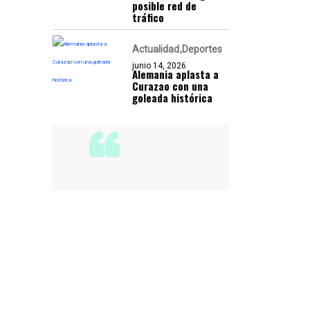
posible red de
tráfico
Actualidad
Deportes
junio 14, 2026
Alemania aplasta a
Curazao con una
goleada histórica