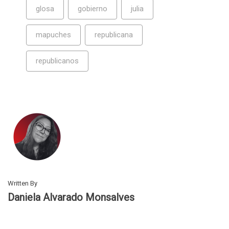
glosa
gobierno
julia
mapuches
republicana
republicanos
Written By
Daniela Alvarado Monsalves