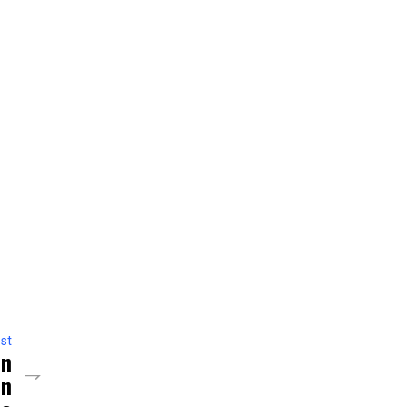
st
ón
un