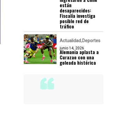
están
desaparecidos:
Fiscalía investiga
posible red de
tráfico
Actualidad
Deportes
junio 14, 2026
Alemania aplasta a
Curazao con una
goleada histórica