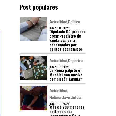
Post populares
Actualidad
Politica
junio 18, 2026
Diputado DC propone
crear «registro de
vándalos» para
condenados por
delitos económicos
Actualidad
Deportes
junio 17, 2026
La Reina palpitó el
Mundial con masiva
cambiatón familiar
Actualidad
Noticia clave del día
junio 17, 2026
Más de 200 menores
haitianos que
ingresaron a Chile