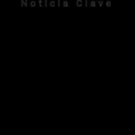
Noticia Clave
Buscar