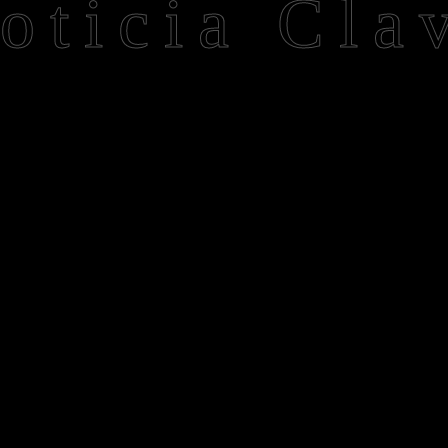
oticia Cla