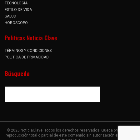
TECNOLOGÍA
ESTILO DE VIDA
SALUD
HOROSCOPO
Politicas Noticia Clave
TÉRMINOS Y CONDICIONES
POLÍTICA DE PRIVACIDAD
Búsqueda
© 2025 NoticiaClave. Todos los derechos reservados. Queda prohibida la
reproducción total o parcial de este contenido sin autorización expresa de