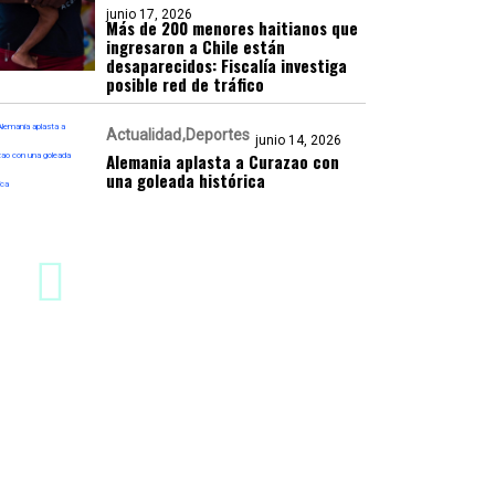
junio 17, 2026
Más de 200 menores haitianos que
ingresaron a Chile están
desaparecidos: Fiscalía investiga
posible red de tráfico
Actualidad
Deportes
junio 14, 2026
Alemania aplasta a Curazao con
una goleada histórica