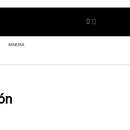
MINERÍA
pón