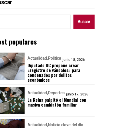
uscar
Buscar
ost populares
Actualidad
Politica
junio 18, 2026
Diputado DC propone crear
«registro de vándalos» para
condenados por delitos
económicos
Actualidad
Deportes
junio 17, 2026
La Reina palpitó el Mundial con
masiva cambiatón familiar
Actualidad
Noticia clave del día