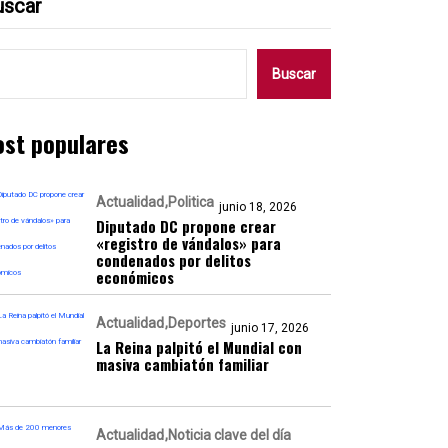
uscar
Buscar
ost populares
Actualidad
Politica
junio 18, 2026
Diputado DC propone crear
«registro de vándalos» para
condenados por delitos
económicos
Actualidad
Deportes
junio 17, 2026
La Reina palpitó el Mundial con
masiva cambiatón familiar
Actualidad
Noticia clave del día