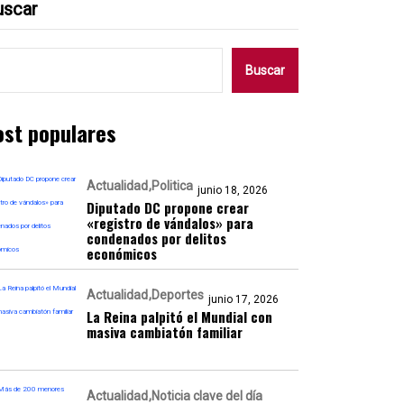
uscar
Buscar
ost populares
Actualidad
Politica
junio 18, 2026
Diputado DC propone crear
«registro de vándalos» para
condenados por delitos
económicos
Actualidad
Deportes
junio 17, 2026
La Reina palpitó el Mundial con
masiva cambiatón familiar
Actualidad
Noticia clave del día