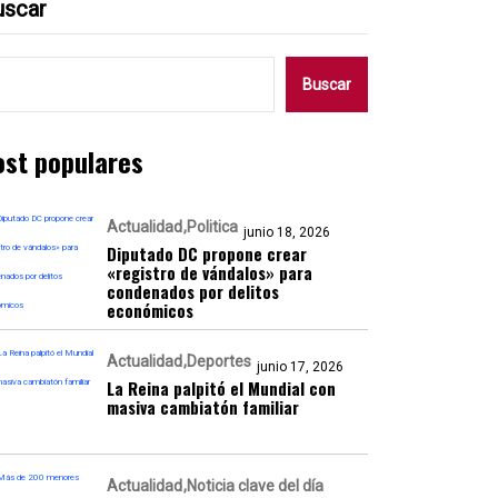
uscar
Buscar
ost populares
Actualidad
Politica
junio 18, 2026
Diputado DC propone crear
«registro de vándalos» para
condenados por delitos
económicos
Actualidad
Deportes
junio 17, 2026
La Reina palpitó el Mundial con
masiva cambiatón familiar
Actualidad
Noticia clave del día