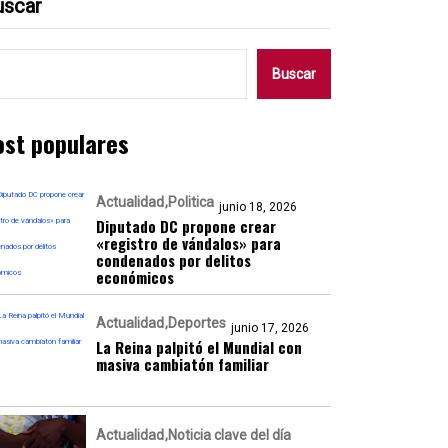
uscar
Buscar
ost populares
Actualidad
Politica
junio 18, 2026
Diputado DC propone crear
«registro de vándalos» para
condenados por delitos
económicos
Actualidad
Deportes
junio 17, 2026
La Reina palpitó el Mundial con
masiva cambiatón familiar
Actualidad
Noticia clave del día