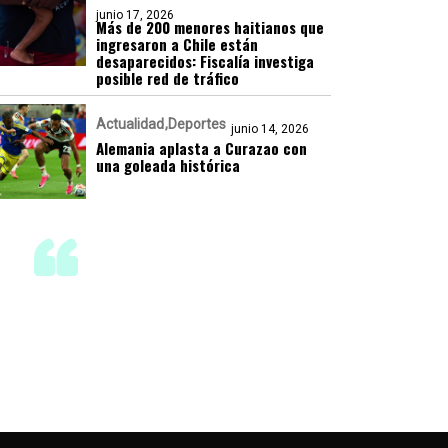
junio 17, 2026
Más de 200 menores haitianos que
ingresaron a Chile están
desaparecidos: Fiscalía investiga
posible red de tráfico
Actualidad
Deportes
junio 14, 2026
Alemania aplasta a Curazao con
una goleada histórica