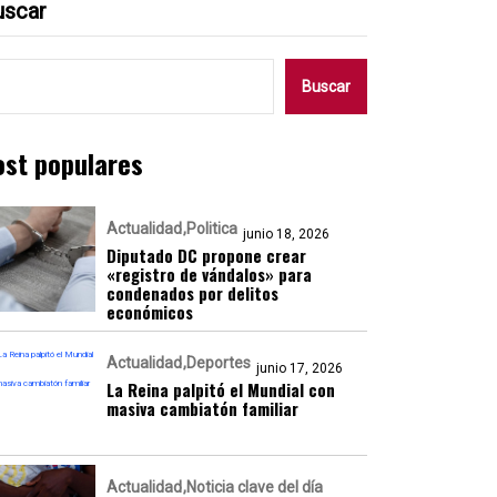
uscar
Buscar
ost populares
Actualidad
Politica
junio 18, 2026
Diputado DC propone crear
«registro de vándalos» para
condenados por delitos
económicos
Actualidad
Deportes
junio 17, 2026
La Reina palpitó el Mundial con
masiva cambiatón familiar
Actualidad
Noticia clave del día