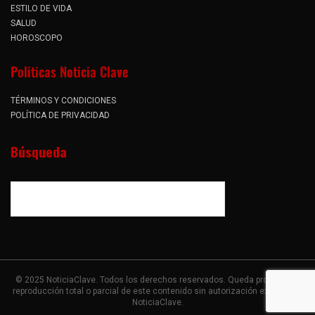
ESTILO DE VIDA
SALUD
HOROSCOPO
Politicas Noticia Clave
TÉRMINOS Y CONDICIONES
POLÍTICA DE PRIVACIDAD
Búsqueda
© 2025 NoticiaClave. Todos los derechos reservados. Queda prohibida la
reproducción total o parcial de este contenido sin autorización expresa de
NoticiaClave.